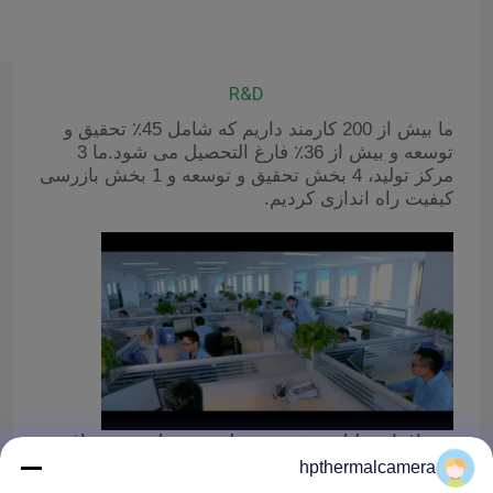
تور کارخانه
R&D
ما بیش از 200 کارمند داریم که شامل 45٪ تحقیق و
کنترل کیفیت
توسعه و بیش از 36٪ فارغ التحصیل می شود.ما 3
مرکز تولید، 4 بخش تحقیق و توسعه و 1 بخش بازرسی
کیفیت راه اندازی کردیم.
با ما تماس بگیرید
اخبار
پرونده ها
دوربین حرارتی دوربرد
نرم افزار تحلیل هوشمند به طور مستقل توسعه یافته
است
hpthermalcamera
دوربین تصویربرداری حرارتی PTZ