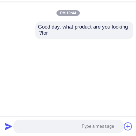
10:44 PM
سیستم ضد پهپاد
Good day, what product are you looking 
for?
دوربین حرارتی دو سنسور
دوربین دید دراز مدت
سیستم نظارت حرارتی
خانه
دربارهی ما
تماس با ما
Desktop Site
دوربین حرارتی خنک
نقشه سایت
Privacy Policy
تصویربرداری حرارتی Monocular
کیفیت
دوربین حرارتی دوربرد
کارخانه چین.Copyright
© 2026 Jinan Hope-Wish Photoelectronic
دوربین های فیلمبرداری حرارتی
Technology Co., Ltd.. All Rights Reserved.