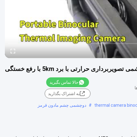
ویربرداری حرارتی با برد 5km با رفع خستگی
حالا تماس بگیرید
به اشتراک بگذارید
thermal camera binocu
#
دوچشمی چشم مادون قرمز