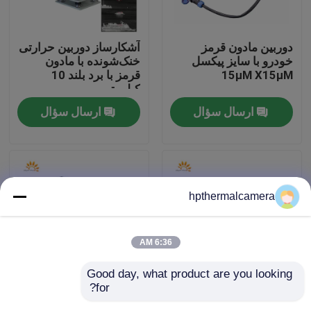
تور کارخانه
دوربین مادون قرمز
آشکارساز دوربین حرارتی
خودرو با سایز پیکسل
خنک‌شونده با مادون
15μM X15μM
قرمز با برد بلند 10
کنترل کیفیت
کیلومتر
ارسال سؤال
ارسال سؤال
با ما تماس بگیرید
اخبار
hpthermalcamera
پرونده ها
6:36 AM
دوربین حرارتی دوربرد
Good day, what product are you looking 
for?
دوربین حرارتی خنک شده
دوربین حرارتی
دوربین تصویربرداری حرارتی PTZ
سری CTC Ultra Long
خنک‌شونده 50 کیلومتری