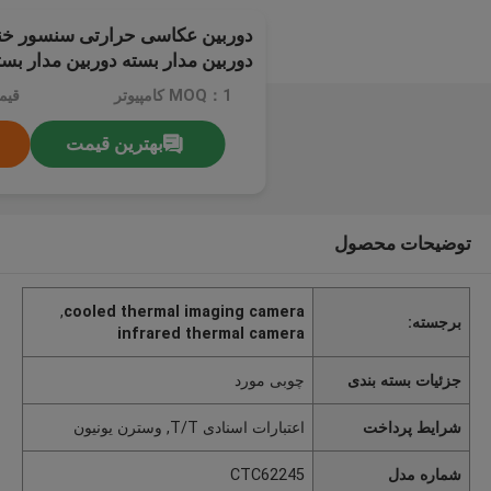
دوربین عکاسی حرارتی سنسور خنک
دوربین مدار بسته دوربین مدار بست
MOQ：1 کامپیوتر
قیمت：e
بهترین قیمت
توضیحات محصول
,
cooled thermal imaging camera
برجسته:
infrared thermal camera
جزئیات بسته بندی
چوبی مورد
شرایط پرداخت
اعتبارات اسنادی T/T, وسترن یونیون
شماره مدل
CTC62245