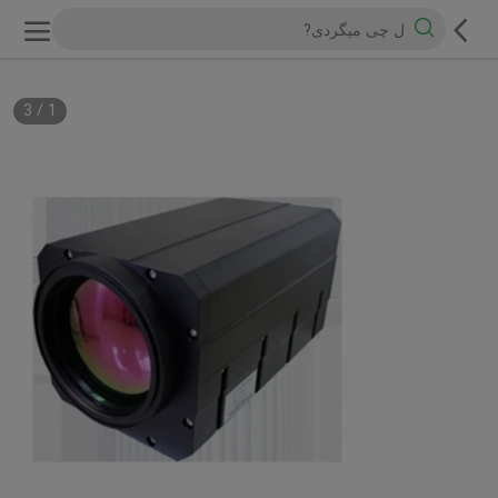
3
/
1