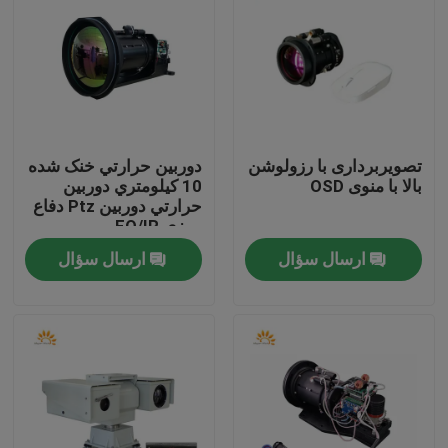
تصویربرداری با رزولوشن
دوربين حرارتي خنک شده
بالا با منوی OSD
10 کيلومتري دوربين
حرارتي دوربين Ptz دفاع
مرزي EO/IR
ارسال سؤال
ارسال سؤال
خونه
محصولات
درباره ما